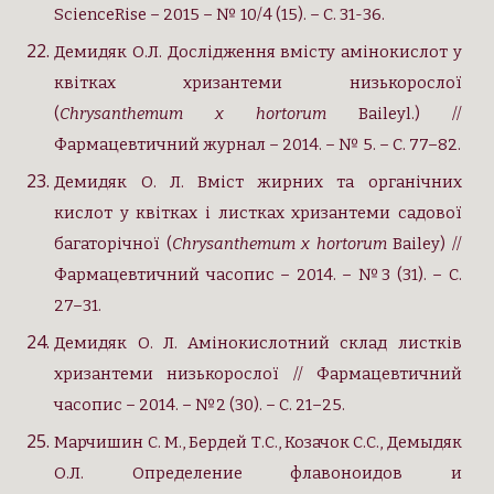
ScienceRise – 2015 – № 10/4 (15). – С. 31-36.
Демидяк О.Л. Дослідження вмісту амінокислот у
квітках хризантеми низькорослої
(
Chrysanthemum x hortorum
Baileyl.) //
Фармацевтичний журнал – 2014. – № 5. – С. 77–82.
Демидяк О. Л. Вміст жирних та органічних
кислот у квітках і листках хризантеми садової
багаторічної (
Chrysanthemum x hortorum
Bailey) //
Фармацевтичний часопис – 2014. – №3 (31). – С.
27–31.
Демидяк О. Л. Амінокислотний склад листків
хризантеми низькорослої // Фармацевтичний
часопис – 2014. – №2 (30). – С. 21–25.
Марчишин C. М., Бердей Т.С., Козачок С.С., Демыдяк
О.Л.
Определение флавоноидов и