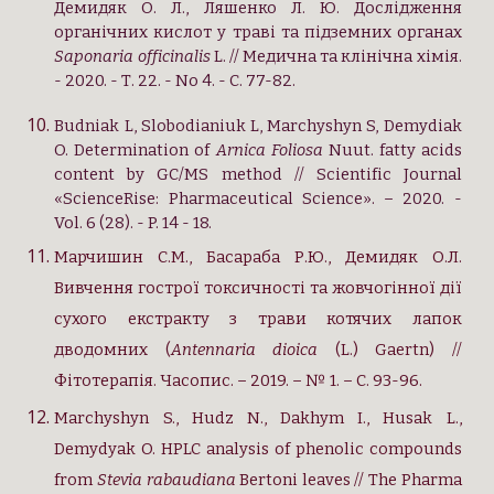
Демидяк О. Л., Ляшенко Л. Ю. Дослідження
органічних кислот у траві та підземних органах
Saponaria officinalis
L. // Медична та клінічна хімія.
- 2020. - Т. 22. - No 4. - C. 77-82.
Budniak L, Slobodianiuk L, Marchyshyn S, Demydiak
O. Determination of
Arnica Foliosa
Nuut. fatty acids
content by GC/MS method // Scientific Journal
«ScienceRise: Ph
a
rmaceutical Science». – 2020. -
Vol. 6 (28). - P. 14 - 18.
Марчишин С.М., Басараба Р.Ю., Демидяк О.Л.
Вивчення гострої токсичності та жовчогінної дії
сухого екстракту з трави котячих лапок
дводомних (
Antennaria dioica
(L.) Gaertn) //
Фітотерапія. Часопис. – 2019. – № 1. – С. 93-96.
Marchyshyn S., Hudz N., Dakhym I., Husak L.,
Demydyak O. HPLC analysis of phenolic cоmpounds
from
Stevia rabaudiana
Bertoni leaves // The Pharma