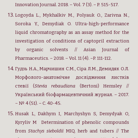
Innovation Journal. 2018. – Vol. 7 (3). – P. 515-517.
Logoyda L., Mykhalkiv M., Polyauk O., Zarivna N.,
Soroka Y., Demydiak O. Ultra-high-performance
liquid chromatography as an assay method for the
investigation of conditіons of captopril extraction
by organic solvents // Asian Journal of
Pharmaceutics. – 2018. – Vol. 11 (4). –P. 111-112.
Гудзь Н.А., Марчишин С.М., Сіра Л.М., Демидяк О.Л.
Морфолого-анатомічне дослідження листків
стевії (
Stevia rebaudiana
(Bertoni) Hemsley //
Український біофармацевтичний журнал. – 2017.
– № 4 (51). – С. 40-45.
Husak L, Dakhym I, Marchyshyn S, Demydyak O,
Kyryliv M Determination of phenolic compounds
from
Stachys sieboldii
MIQ. herb and tubers // The