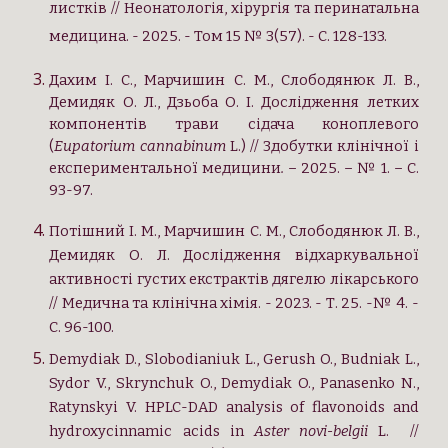
листків // Неонатологія, хірургія та перинатальна
медицина.
-
2025. - Том 15 № 3(57)
. - С.
128-133.
Дахим І. С., Марчишин С. М., Слободянюк Л. В.,
Демидяк О. Л., Дзьоба О. І. Дослідження летких
компонентів трави сідача коноплевого
(
Eupatorium cannabinum
L.) // Здобутки клінічної і
експериментальної медицини
.
– 2025. – № 1. – С.
93-97.
Потішний І. М., Марчишин С. М., Слободянюк Л. В.,
Демидяк О. Л. Дослідження відхаркувальної
активності густих екстрактів дягелю лікарського
// Медична та клінічна хімія. - 2023. - Т. 25. -№ 4. -
С. 96-100.
Demydiak D., Slobodianiuk L., Gerush O., Budniak L.,
Sydor V., Skrynchuk O., Demydiak O., Panasenko N.,
Ratynskyi V. HPLC-DAD analysis of flavonoids and
hydroxycinnamic acids in
Aster novi-belgii
L. //