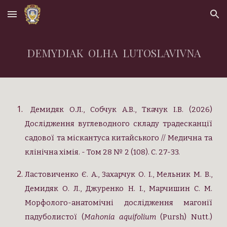
Skip to main content
Skip to navigation
DEMYDIAK OLHA LUTOSLAVIVNA
Демидяк О.Л., Собчук А.В., Ткачук І.В. (2026)
Дослідження вуглеводного складу традесканції
садової та міскантуса китайського // Медична та
клінічна хімія. - Том 28 № 2 (108). С. 27-33.
Ластовиченко Є. А., Захарчук О. І., Мельник М. В.,
Демидяк О. Л., Джуренко Н. І.
,
Марчишин С. М.
Морфолого-анатомічні дослідження магонії
падуболистої (
Mahonia aquifolium
(Pursh) Nutt.)