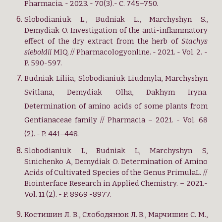
Pharmacia. - 2023. - 70(3).- C. 745–750.
Slobodianiuk L., Budniak L., Marchyshyn S.,
Demydiak O. Investigation of the anti-inflammatory
effect of the dry extract from the herb of
Stachys
sieboldii
MIQ. // Pharmacologyonline. - 2021. - Vol. 2. -
P. 590-597.
Budniak Liliia, Slobodianiuk Liudmyla, Marchyshyn
Svitlana, Demydiak Olha, Dakhym Iryna
.
Determination of amino acids of some plants from
Gentianaceae family //
Pharmacia
– 2021. - Vol. 68
(2). - P. 441–448.
Slobodianiuk L, Budniak L, Marchyshyn S,
Sinichenko A, Demydiak O. Determination of Amino
Acids of Cultivated Species of the Genus PrimulaL. //
Biointerface Research in Applied Chemistry. – 2021.-
Vol. 11 (2). - P. 8969 -8977.
Костишин Л. В., Слободянюк Л. В., Марчишин С. М.,