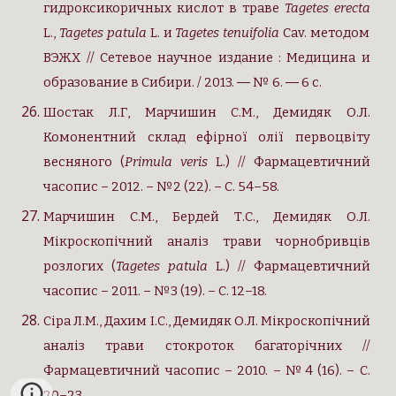
гидроксикоричных кислот в траве
Tagetes erecta
L.,
Tagetes patula
L. и
Tagetes tenuifolia
Cav. методом
ВЭЖХ // Сетевое научное издание : Медицина и
образование в Сибири. / 2013. ― № 6. ― 6 с.
Шостак Л.Г, Марчишин С.М., Демидяк О.Л.
Комонентний склад ефірної олії первоцвіту
весняного (
Primula veris
L.) // Фармацевтичний
часопис – 2012. – №2 (22). – С. 54–58.
Марчишин С.М., Бердей Т.С., Демидяк О.Л.
Мікроскопічний аналіз трави чорнобривців
розлогих (
Tagetes patula
L.) // Фармацевтичний
часопис – 2011. – №3 (19). – С. 12–18.
Сіра Л.М., Дахим І.С., Демидяк О.Л. Мікроскопічний
аналіз трави стокроток багаторічних //
Фармацевтичний часопис – 2010. – №4 (16). – С.
20–23.