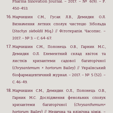
Pharma Innovation Journal. – 2017. – № 6(9). – Р.
450-453.
Марчишин С.М., Гусак Л.В., Демидяк О.Л.
Визначення летких сполук чистецю Зібольда
(
Stachys sieboldii
Miq.) // Фітотерапія. Часопис. –
2017. – № 3. – С. 64-67.
Марчишин С.М., Полонець О.В., Гарник М.С.,
Демидяк О.Л. Елементний склад квіток та
листків хризантеми садової багаторічної
(
Chrysantemum × hortorum
Bailey) // Український
біофармацевтичний журнал. – 2017. – № 5 (52). –
С. 46-49.
Марчишин С.М., Демидяк О.Л., Полонець О.В.,
Гарник М.С. Дослідження фенольних сполук
хризантеми багаторічної (
Chrysanthemum×
hortorum
Bailey) // Медична та клінічна хімія. –