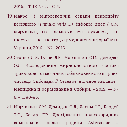
2016. – Т. 18, № 2. – С. 4.
Макро- і мікроскопічні ознаки первоцвіту
весняного (
Primula veris
L.): інформ. лист / С.М.
Марчишин, О.Л. Демидяк, М.І. Луканюк, Л.Г.
Шостак . – К. : Центр „Укрмедпатентінформ” МОЗ
України, 2016. – № -2016.
Стойко Л.И. Гусак Л.В., Марчишин С.М., Демидяк
О.Л. Исследование жирнокислотного состава
травы золототысячника обыкновенного и травы
чистеца Зибольда // Сетевое научное издание :
Медицина и образование в Сибири. – 2015. ― №
6. – С. 80-85.
Марчишин С.М. Демидяк О.Л., Дахим І.С., Бердей
Т.С., Козир Г.Р. Дослідження полісахаридних
комплексів рослин родини Asteraceae //